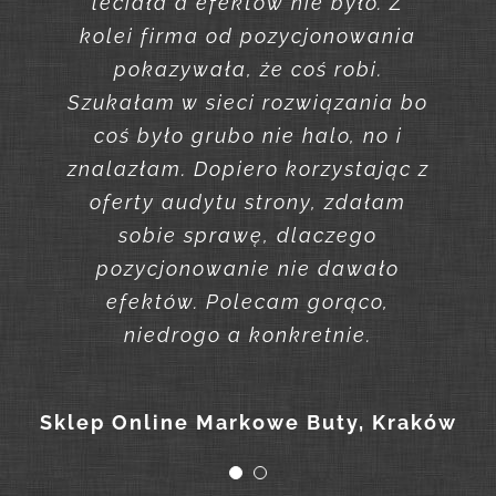
ogarnąłem jakoś sam. Myślałem
leciała a efektów nie było. Z
już powoli o pozycjonowaniu SEO,
kolei firma od pozycjonowania
żeby się wybić w Google.
pokazywała, że coś robi.
Przezornie zleciłem jednak audyt
Szukałam w sieci rozwiązania bo
coś było grubo nie halo, no i
mojego bloga. Bum, masa
znalazłam. Dopiero korzystając z
błędów. Wtedy zleciłem również
tej firmie aktualizację strony. Nie
oferty audytu strony, zdałam
mogłem przecież myśleć o
sobie sprawę, dlaczego
pozycjonowaniu takiej strony…
pozycjonowanie nie dawało
Firmę oczywiście polecam –
efektów. Polecam gorąco,
niedrogo a konkretnie.
profesjonaliści! 🙂
Sklep Online Markowe Buty, Kraków
Blog modowy, Warszawa