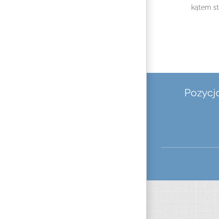
kątem s
Pozycj