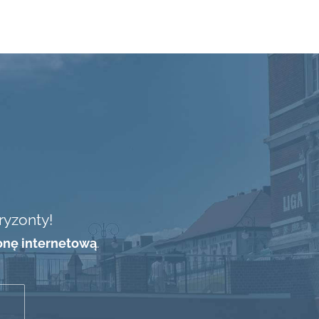
ryzonty!
onę internetową
.