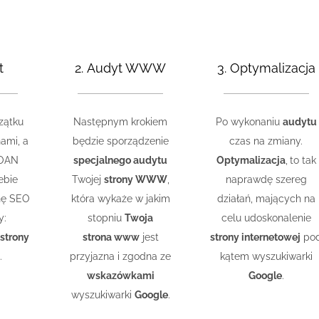
t
2. Audyt WWW
3. Optymalizacja
zątku
Następnym krokiem
Po wykonaniu
audytu
nami, a
będzie sporządzenie
czas na zmiany.
ROAN
specjalnego audytu
Optymalizacja
,
to tak
ebie
Twojej
strony WWW
,
naprawdę szereg
nę SEO
która wykaże w jakim
działań, mających na
y:
stopniu
Twoja
celu udoskonalenie
strony
strona www
jest
strony internetowej
po
.
przyjazna i zgodna ze
kątem wyszukiwarki
wskazówkami
Google
.
wyszukiwarki
Google
.