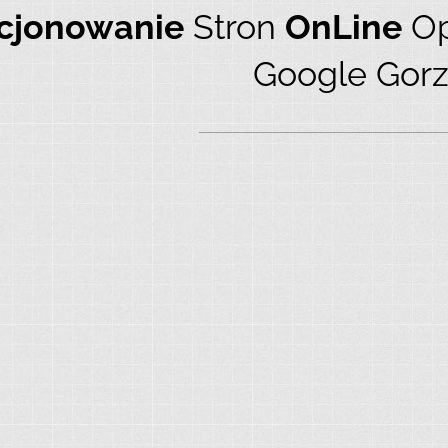
cjonowanie
Stron
OnLine
Op
Google Gor