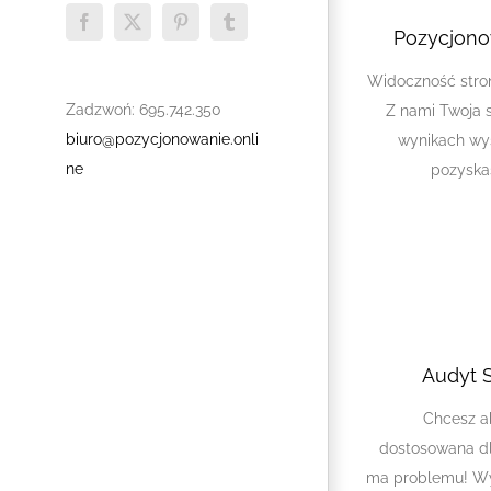
Facebook
X
Pinterest
Tumblr
Pozycjon
Widoczność stron
Zadzwoń: 695.742.350
Z nami Twoja s
biuro@pozycjonowanie.onli
wynikach wy
ne
pozyska
Audyt 
Chcesz a
dostosowana dl
ma problemu! Wy